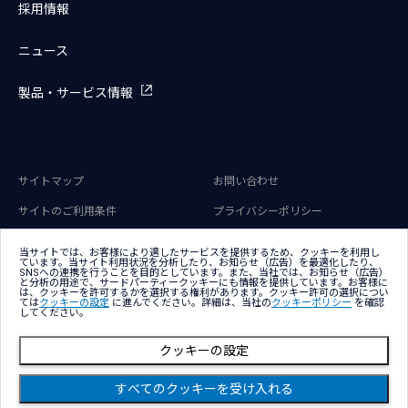
採用情報
ニュース
製品・サービス情報
サイトマップ
お問い合わせ
サイトのご利用条件
プライバシーポリシー
アクセシビリティポリシー
クッキー（Cookie）ポリシー
当サイトでは、お客様により適したサービスを提供するため、クッキーを利用し
ています。当サイト利用状況を分析したり、お知らせ（広告）を最適化したり、
クッキー（Cookie）プリファレン
SNSへの連携を行うことを目的としています。また、当社では、お知らせ（広告）
ス
と分析の用途で、サードパーティークッキーにも情報を提供しています。お客様に
は、クッキーを許可するかを選択する権利があります。クッキー許可の選択につい
ては
クッキーの設定
に進んでください。詳細は、当社の
クッキーポリシー
を確認
してください。
クッキーの設定
Copyright © NTT DATA Group Corporation
すべてのクッキーを受け入れる