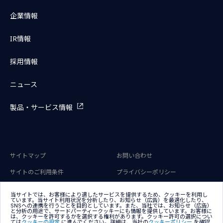
企業情報
IR情報
採用情報
ニュース
製品・サービス情報
サイトマップ
お問い合わせ
サイトのご利用条件
プライバシーポリシー
アクセシビリティポリシー
クッキー（Cookie）ポリシー
当サイトでは、お客様により適したサービスを提供するため、クッキーを利用し
ています。当サイト利用状況を分析したり、お知らせ（広告）を最適化したり、
クッキー（Cookie）プリファレン
SNSへの連携を行うことを目的としています。また、当社では、お知らせ（広告）
ス
と分析の用途で、サードパーティークッキーにも情報を提供しています。お客様に
は、クッキーを許可するかを選択する権利があります。クッキー許可の選択につい
ては
クッキーの設定
に進んでください。詳細は、当社の
クッキーポリシー
を確認