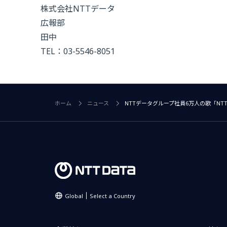
株式会社NTTデータ
広報部
田中
TEL：03-5546-8051
ホーム
ニュース
NTTデータグループ社員6万人の歌「NTT DATA O
Global
Select a Country