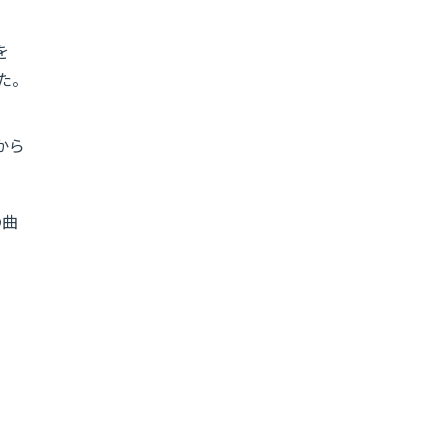
を
た。
から
の曲