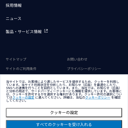
採用情報
ニュース
製品・サービス情報
サイトマップ
お問い合わせ
サイトのご利用条件
プライバシーポリシー
アクセシビリティポリシー
クッキー（Cookie）ポリシー
当サイトでは、お客様により適したサービスを提供するため、クッキーを利用し
ています。当サイト利用状況を分析したり、お知らせ（広告）を最適化したり、
クッキー（Cookie）プリファレン
SNSへの連携を行うことを目的としています。また、当社では、お知らせ（広告）
ス
と分析の用途で、サードパーティークッキーにも情報を提供しています。お客様に
は、クッキーを許可するかを選択する権利があります。クッキー許可の選択につい
ては
クッキーの設定
に進んでください。詳細は、当社の
クッキーポリシー
を確認
してください。
クッキーの設定
Copyright © NTT DATA Group Corporation
すべてのクッキーを受け入れる