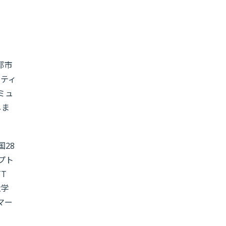
都市
ニティ
ミュ
しま
国28
プト
T
大学
マー