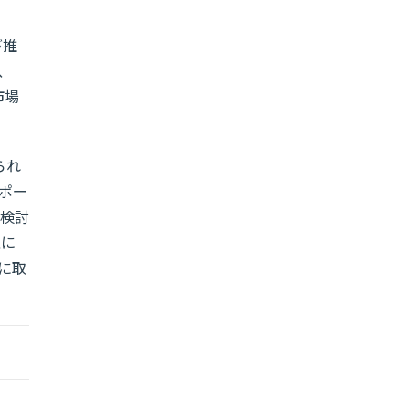
び推
、
市場
られ
ポー
の検討
互に
に取