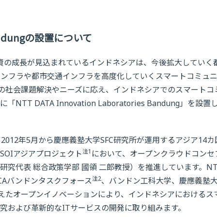
es Bandungの設置について
投資の成長が見込まれているインドネシアは、今後拡大していく
インフラや都市交通インフラを高度化していくスマートコミュ
の社会課題解決やニーズに応え、インドネシアでのスマートコ
TA Innovation Laboratories Bandung」を設置
012年5月から慶應義塾大学SFC研究所が運用するアジア14カ
注1
SOIアジアプロジェクト
において、オープンクラウドコンセ
究代表 総合政策学部 國領 二郎教授）を推進しています。NT
注2
gでは、JSCAバンドンタスクフォース
、バンドン工科大学、慶應義塾
越えたオープンイノベーションにより、インドネシアにおけるス
究および革新的なITサービスの開発に取り組みます。