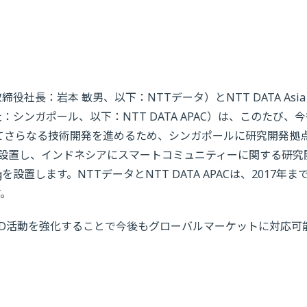
社長：岩本 敏男、以下：NTTデータ）とNTT DATA Asia
治、本社：シンガポール、以下：NTT DATA APAC）は、このたび、
いてさらなる技術開発を進めるため、シンガポールに研究開発拠
s Singaporeを設置し、インドネシアにスマートコミュニティーに関する研
 Bandungを設置します。NTTデータとNTT DATA APACは、2017年ま
す。
＆D活動を強化することで今後もグローバルマーケットに対応可