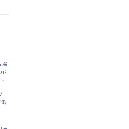
先端
01年
ます。
ワー
合政