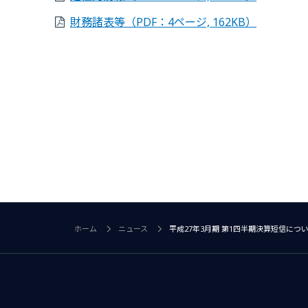
財務諸表等
（PDF：4ページ, 162KB）
ホーム
ニュース
平成27年3月期 第1四半期決算短信につ