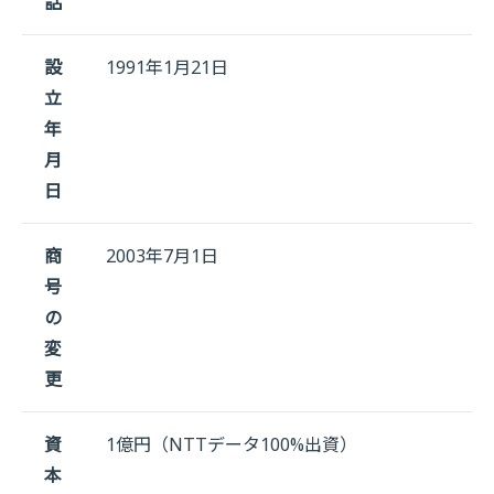
話
設
1991年1月21日
立
年
月
日
商
2003年7月1日
号
の
変
更
資
1億円（NTTデータ100%出資）
本