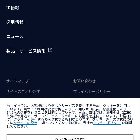
IR情報
採用情報
ニュース
製品・サービス情報
サイトマップ
お問い合わせ
サイトのご利用条件
プライバシーポリシー
アクセシビリティポリシー
クッキー（Cookie）ポリシー
当サイトでは、お客様により適したサービスを提供するため、クッキーを利用し
ています。当サイト利用状況を分析したり、お知らせ（広告）を最適化したり、
クッキー（Cookie）プリファレン
SNSへの連携を行うことを目的としています。また、当社では、お知らせ（広告）
ス
と分析の用途で、サードパーティークッキーにも情報を提供しています。お客様に
は、クッキーを許可するかを選択する権利があります。クッキー許可の選択につい
ては
クッキーの設定
に進んでください。詳細は、当社の
クッキーポリシー
を確認
してください。
クッキーの設定