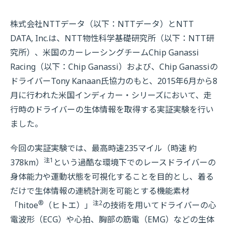
株式会社NTTデータ（以下：NTTデータ）とNTT
DATA, Inc.は、NTT物性科学基礎研究所（以下：NTT研
究所）、米国のカーレーシングチームChip Ganassi
Racing（以下：Chip Ganassi）および、Chip Ganassiの
ドライバーTony Kanaan氏協力のもと、2015年6月から8
月に行われた米国インディカー・シリーズにおいて、走
行時のドライバーの生体情報を取得する実証実験を行い
ました。
今回の実証実験では、最高時速235マイル（時速 約
注1
378km）
という過酷な環境下でのレースドライバーの
身体能力や運動状態を可視化することを目的とし、着る
だけで生体情報の連続計測を可能とする機能素材
®
注2
「hitoe
（ヒトエ）」
の技術を用いてドライバーの心
電波形（ECG）や心拍、胸部の筋電（EMG）などの生体