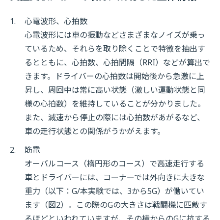
1.
心電波形、心拍数
心電波形には車の振動などさまざまなノイズが乗っ
ているため、それらを取り除くことで特徴を抽出す
るとともに、心拍数、心拍間隔（RRI）などが算出で
きます。ドライバーの心拍数は開始後から急激に上
昇し、周回中は常に高い状態（激しい運動状態と同
様の心拍数）を維持していることが分かりました。
また、減速から停止の際には心拍数があがるなど、
車の走行状態との関係がうかがえます。
2.
筋電
オーバルコース（楕円形のコース）で高速走行する
車とドライバーには、コーナーでは外向きに大きな
重力（以下：G/本実験では、3から5G）が働いてい
ます（図2）。この際のGの大きさは戦闘機に匹敵す
るほどといわれていますが、その横からのGに抗する