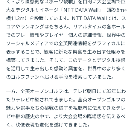
く・より直感的なスポーツ観戦」を目的に大会会場で巨
大なデジタルサイネージ「NTT DATA Wall」（縦9.6ｍ×
横11.2ｍ）を設置しています。NTT DATA Wallでは、ス
コアやランキングはもちろん、リアルタイムの各ホール
でのプレー情報やプレイヤー個人の詳細情報、世界中の
ソーシャルメディアでの全英関連情報をグラフィカルに
表示することで、観客に新たな興奮を生み出す仕組みを
構築してきました。そして、このデータとデジタル技術
を活用して生み出した感動と興奮を、世界中のより多く
のゴルフファンへ届ける手段を模索していました。
一方、全英オープンゴルフは、テレビ朝日にて33年にわ
たりテレビ中継されてきました。全英オープンゴルフの
魅力や選手たちの挑戦の様子を視聴者に伝えてきたテレ
ビ中継の歴史の中で、より大会会場の臨場感を伝えるべ
く、映像表現も進化を遂げてきました。