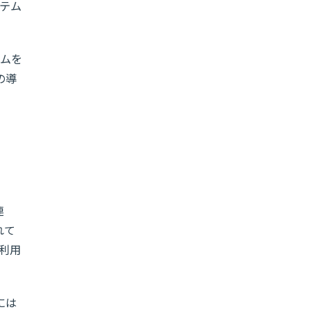
テム
ムを
の導
連
れて
利用
には