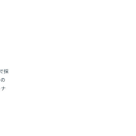
で採
への
トナ