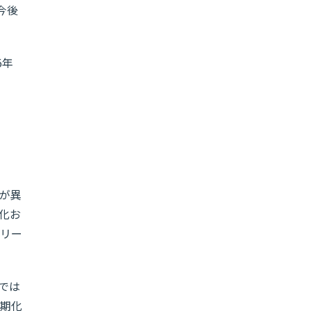
今後
6年
が異
化お
リー
では
期化