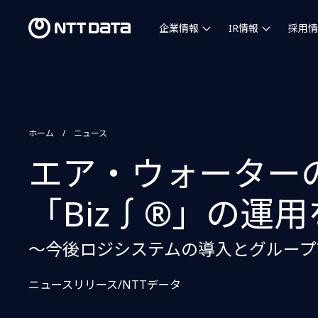
企業情報
IR情報
採用情
ホーム
ニュース
エア・ウォーター
「Biz∫®」の運
～今後ロジシステムの導入とグループ
ニュースリリース/NTTデータ