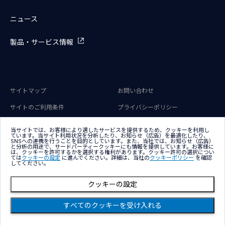
ニュース
製品・サービス情報
サイトマップ
お問い合わせ
サイトのご利用条件
プライバシーポリシー
アクセシビリティポリシー
クッキー（Cookie）ポリシー
当サイトでは、お客様により適したサービスを提供するため、クッキーを利用し
ています。当サイト利用状況を分析したり、お知らせ（広告）を最適化したり、
クッキー（Cookie）プリファレン
SNSへの連携を行うことを目的としています。また、当社では、お知らせ（広告）
ス
と分析の用途で、サードパーティークッキーにも情報を提供しています。お客様に
は、クッキーを許可するかを選択する権利があります。クッキー許可の選択につい
ては
クッキーの設定
に進んでください。詳細は、当社の
クッキーポリシー
を確認
してください。
クッキーの設定
Copyright © NTT DATA Group Corporation
すべてのクッキーを受け入れる