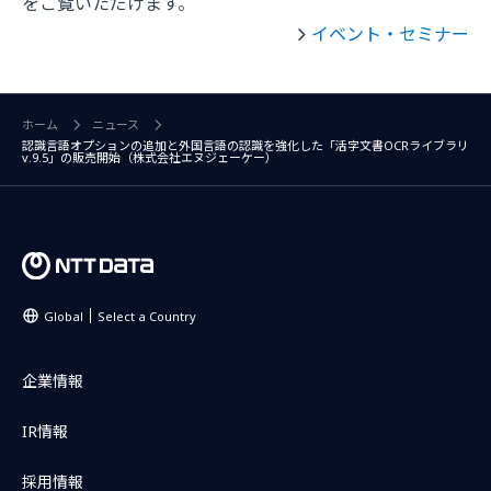
をご覧いただけます。
イベント・セミナー
ホーム
ニュース
認識言語オプションの追加と外国言語の認識を強化した「活字文書OCRライブラリ
v.9.5」の販売開始（株式会社エヌジェーケー）
Global
Select a Country
企業情報
IR情報
採用情報