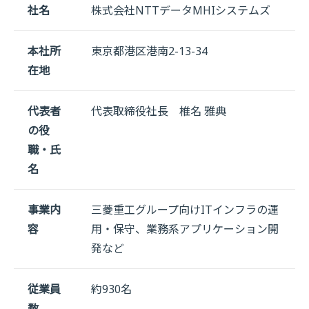
社名
株式会社NTTデータMHIシステムズ
本社所
東京都港区港南2-13-34
在地
代表者
代表取締役社長 椎名 雅典
の役
職・氏
名
事業内
三菱重工グループ向けITインフラの運
容
用・保守、業務系アプリケーション開
発など
従業員
約930名
数