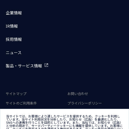
企業情報
IR情報
採用情報
ニュース
製品・サービス情報
サイトマップ
お問い合わせ
サイトのご利用条件
プライバシーポリシー
アクセシビリティポリシー
クッキー（Cookie）ポリシー
当サイトでは、お客様により適したサービスを提供するため、クッキーを利用し
ています。当サイト利用状況を分析したり、お知らせ（広告）を最適化したり、
クッキー（Cookie）プリファレン
SNSへの連携を行うことを目的としています。また、当社では、お知らせ（広告）
ス
と分析の用途で、サードパーティークッキーにも情報を提供しています。お客様に