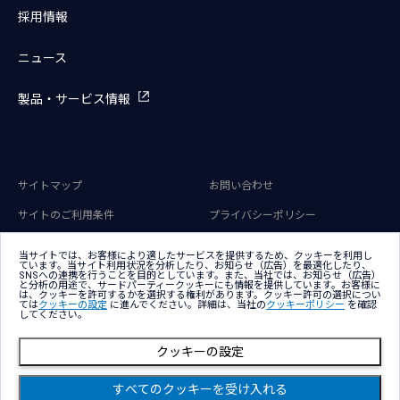
採用情報
ニュース
製品・サービス情報
サイトマップ
お問い合わせ
サイトのご利用条件
プライバシーポリシー
アクセシビリティポリシー
クッキー（Cookie）ポリシー
当サイトでは、お客様により適したサービスを提供するため、クッキーを利用し
ています。当サイト利用状況を分析したり、お知らせ（広告）を最適化したり、
クッキー（Cookie）プリファレン
SNSへの連携を行うことを目的としています。また、当社では、お知らせ（広告）
ス
と分析の用途で、サードパーティークッキーにも情報を提供しています。お客様に
は、クッキーを許可するかを選択する権利があります。クッキー許可の選択につい
ては
クッキーの設定
に進んでください。詳細は、当社の
クッキーポリシー
を確認
してください。
クッキーの設定
Copyright © NTT DATA Group Corporation
すべてのクッキーを受け入れる