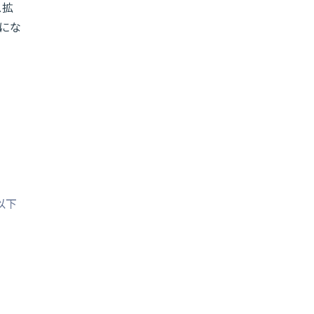
ス拡
にな
）
以下