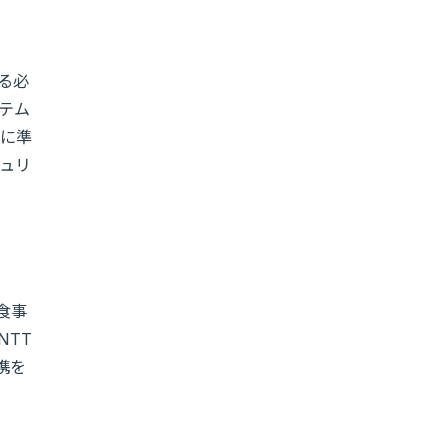
る必
テム
準に準
ュリ
食事
NTT
携を