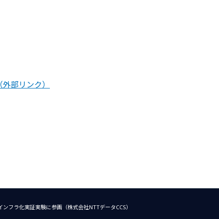
（外部リンク）
インフラ化実証実験に参画（株式会社NTTデータCCS）