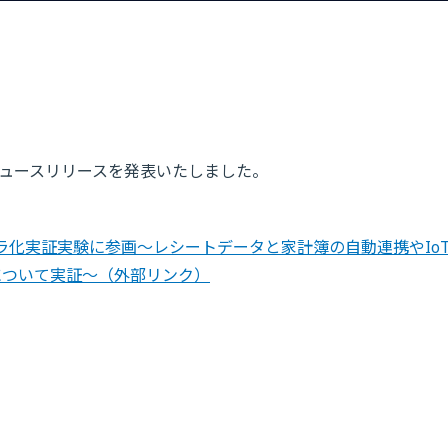
のニュースリリースを発表いたしました。
フラ化実証実験に参画～レシートデータと家計簿の自動連携やIo
について実証～
（外部リンク）