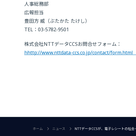
人事総務部
広報担当
豊田方 威（ぶたかた たけし）
TEL：03-5782-9501
株式会社NTTデータCCSお問合せフォーム：
hhttp://www.nttdata-ccs.co.jp/contact/form.html
ホーム
ニュース
NTTデータCCSが、電子レシートの社会