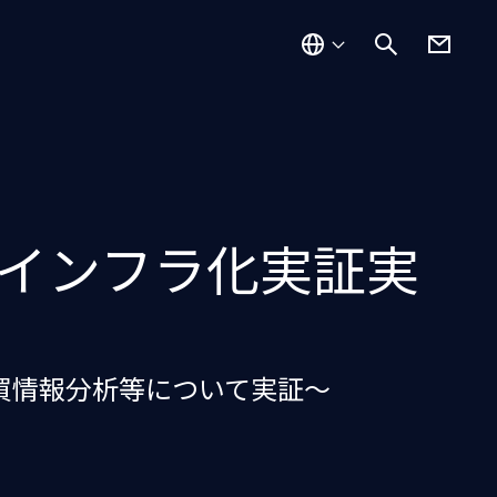
会インフラ化実証実
買情報分析等について実証～