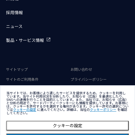
採用情報
ニュース
製品・サービス情報
サイトマップ
お問い合わせ
サイトのご利用条件
プライバシーポリシー
アクセシビリティポリシー
クッキー（Cookie）ポリシー
当サイトでは、お客様により適したサービスを提供するため、クッキーを利用し
ています。当サイト利用状況を分析したり、お知らせ（広告）を最適化したり、
クッキー（Cookie）プリファレン
SNSへの連携を行うことを目的としています。また、当社では、お知らせ（広告）
ス
と分析の用途で、サードパーティークッキーにも情報を提供しています。お客様に
は、クッキーを許可するかを選択する権利があります。クッキー許可の選択につい
ては
クッキーの設定
に進んでください。詳細は、当社の
クッキーポリシー
を確認
してください。
クッキーの設定