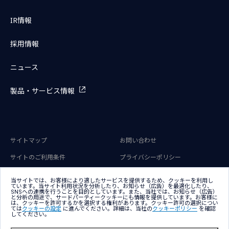
IR情報
採用情報
ニュース
製品・サービス情報
サイトマップ
お問い合わせ
サイトのご利用条件
プライバシーポリシー
アクセシビリティポリシー
クッキー（Cookie）ポリシー
当サイトでは、お客様により適したサービスを提供するため、クッキーを利用し
ています。当サイト利用状況を分析したり、お知らせ（広告）を最適化したり、
クッキー（Cookie）プリファレン
SNSへの連携を行うことを目的としています。また、当社では、お知らせ（広告）
ス
と分析の用途で、サードパーティークッキーにも情報を提供しています。お客様に
は、クッキーを許可するかを選択する権利があります。クッキー許可の選択につい
ては
クッキーの設定
に進んでください。詳細は、当社の
クッキーポリシー
を確認
してください。