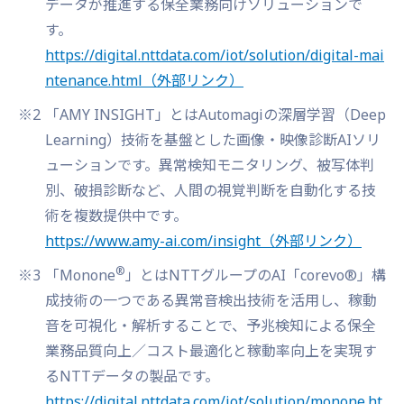
データが推進する保全業務向けソリューションで
す。
https://digital.nttdata.com/iot/solution/digital-mai
ntenance.html
（外部リンク）
※2
「AMY INSIGHT」とはAutomagiの深層学習（Deep
Learning）技術を基盤とした画像・映像診断AIソリ
ューションです。異常検知モニタリング、被写体判
別、破損診断など、人間の視覚判断を自動化する技
術を複数提供中です。
https://www.amy-ai.com/insight
（外部リンク）
®
※3
「Monone
」とはNTTグループのAI「corevo®」構
成技術の一つである異常音検出技術を活用し、稼動
音を可視化・解析することで、予兆検知による保全
業務品質向上／コスト最適化と稼動率向上を実現す
るNTTデータの製品です。
https://digital.nttdata.com/iot/solution/monone.ht