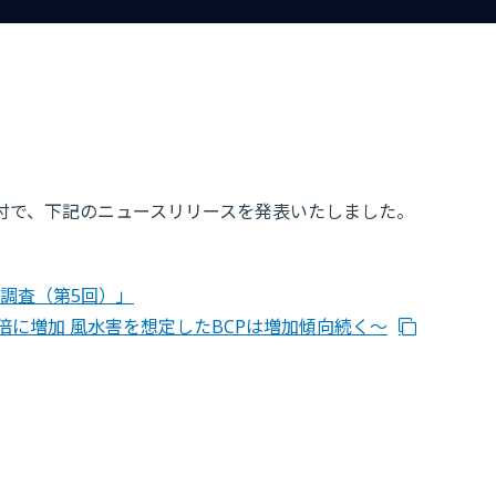
8日付で、下記のニュースリリースを発表いたしました。
調査（第5回）」
.7倍に増加 風水害を想定したBCPは増加傾向続く～