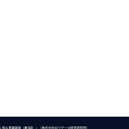
に係る意識調査（第5回）」（株式会社NTTデータ経営研究所）