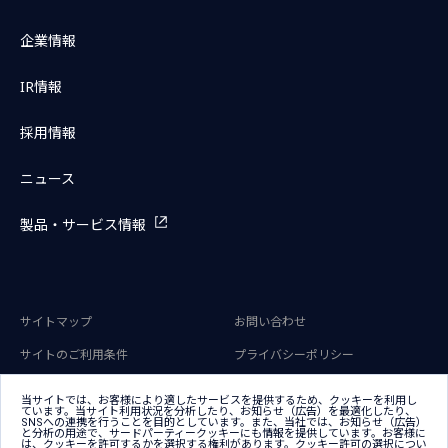
企業情報
IR情報
採用情報
ニュース
製品・サービス情報
サイトマップ
お問い合わせ
サイトのご利用条件
プライバシーポリシー
アクセシビリティポリシー
クッキー（Cookie）ポリシー
当サイトでは、お客様により適したサービスを提供するため、クッキーを利用し
ています。当サイト利用状況を分析したり、お知らせ（広告）を最適化したり、
クッキー（Cookie）プリファレン
SNSへの連携を行うことを目的としています。また、当社では、お知らせ（広告）
ス
と分析の用途で、サードパーティークッキーにも情報を提供しています。お客様に
は、クッキーを許可するかを選択する権利があります。クッキー許可の選択につい