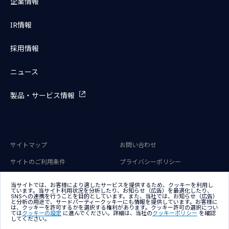
企業情報
IR情報
採用情報
ニュース
製品・サービス情報
サイトマップ
お問い合わせ
サイトのご利用条件
プライバシーポリシー
アクセシビリティポリシー
クッキー（Cookie）ポリシー
当サイトでは、お客様により適したサービスを提供するため、クッキーを利用し
ています。当サイト利用状況を分析したり、お知らせ（広告）を最適化したり、
クッキー（Cookie）プリファレン
SNSへの連携を行うことを目的としています。また、当社では、お知らせ（広告）
ス
と分析の用途で、サードパーティークッキーにも情報を提供しています。お客様に
は、クッキーを許可するかを選択する権利があります。クッキー許可の選択につい
ては
クッキーの設定
に進んでください。詳細は、当社の
クッキーポリシー
を確認
してください。