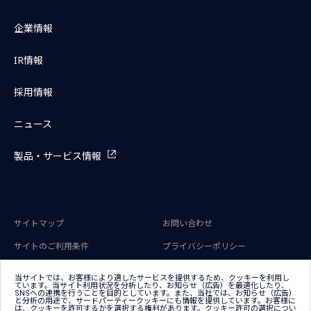
企業情報
IR情報
採用情報
ニュース
製品・サービス情報
サイトマップ
お問い合わせ
サイトのご利用条件
プライバシーポリシー
アクセシビリティポリシー
クッキー（Cookie）ポリシー
当サイトでは、お客様により適したサービスを提供するため、クッキーを利用し
ています。当サイト利用状況を分析したり、お知らせ（広告）を最適化したり、
クッキー（Cookie）プリファレン
SNSへの連携を行うことを目的としています。また、当社では、お知らせ（広告）
ス
と分析の用途で、サードパーティークッキーにも情報を提供しています。お客様に
は、クッキーを許可するかを選択する権利があります。クッキー許可の選択につい