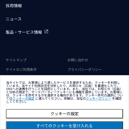
採用情報
ニュース
製品・サービス情報
サイトマップ
お問い合わせ
サイトのご利用条件
プライバシーポリシー
アクセシビリティポリシー
クッキー（Cookie）ポリシー
当サイトでは、お客様により適したサービスを提供するため、クッキーを利用し
ています。当サイト利用状況を分析したり、お知らせ（広告）を最適化したり、
クッキー（Cookie）プリファレン
SNSへの連携を行うことを目的としています。また、当社では、お知らせ（広告）
ス
と分析の用途で、サードパーティークッキーにも情報を提供しています。お客様に
は、クッキーを許可するかを選択する権利があります。クッキー許可の選択につい
ては
クッキーの設定
に進んでください。詳細は、当社の
クッキーポリシー
を確認
してください。
クッキーの設定
Copyright © NTT DATA Group Corporation
すべてのクッキーを受け入れる