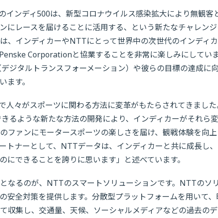
社長は、「昨年のインディ500は、新型コロナウイルス感染拡大により無観客
ンにレースを届けることに活用する、という新たなチャレンジ
は、インディカーやNTTにとって世界中の次世代のインディカ
ske Corporationと協業することを非常に楽しみにしてい
（デジタルトランスフォーメーション）や彼らの目標の達成に
います。
長は、「これまで人々がスポーツに関わる方法に変革がもたらされてきまし
できるような新たな方法の開発により、インディカーがそれら
のファンにモータースポーツの楽しさを届け、観戦体験を向上
ートナーとして、NTTデータは、インディカーと共に成長し、
のにできることを誇りに思います」と述べています。
となるのが、NTTのスマートソリューションです。NTTのソ
の安全対策を提供します。分散型プラットフォームを用いて、
て収集し、交通量、天候、ソーシャルメディアなどの過去のデ