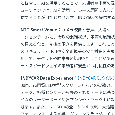
と統合し、AIを活用することで、来場者や車両の
ューションでは、AIを活用し、レース展開に応じ
供することが可能となります。INDY500で提供す
NTT Smart Venue：
カメラ映像と音声、入場ゲー
ーションチームに、会場の混雑状況、車両の混雑状
の見える化と、今後の予測を提供します。これによ
のセキュリティ運用や安全監視等の安全対策を実現
用して、チケットや駐車券の処理を行うことができ
ー・スピードウェイの来場者に安全かつ利便性のあ
INDYCAR Data Experience：
INDYCARモバイル
30m、高画質LED大型スクリーン）などの複数の
データ、各種センサーから集められたデータに基づ
イムのリーダーボードや各マシンやトラック上に設
きます。また、レース中の全マシンの状況、大活躍
フォーマンスによる影響、グリーンフラッグ、イエ