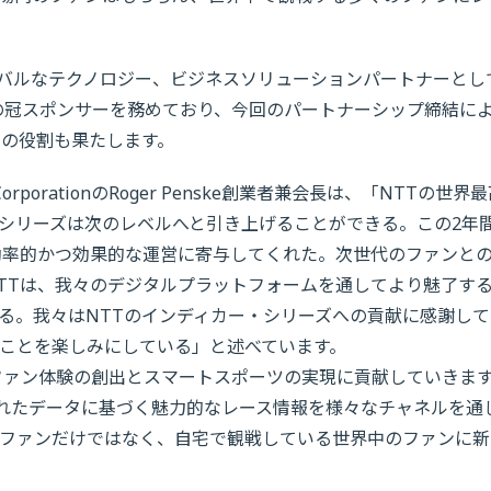
てグローバルなテクノロジー、ビジネスソリューションパートナーとし
ズの冠スポンサーを務めており、今回のパートナーシップ締結に
ての役割も果たします。
porationのRoger Penske創業者兼会長は、「NTTの世界
シリーズは次のレベルへと引き上げることができる。この2年
効率的かつ効果的な運営に寄与してくれた。次世代のファンと
TTは、我々のデジタルプラットフォームを通してより魅了す
る。我々はNTTのインディカー・シリーズへの貢献に感謝して
ことを楽しみにしている」と述べています。
ファン体験の創出とスマートスポーツの実現に貢献していきま
られたデータに基づく魅力的なレース情報を様々なチャネルを通
ファンだけではなく、自宅で観戦している世界中のファンに新