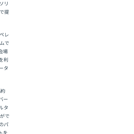
ソリ
で提
ペレ
ムで
会場
を利
ータ
幅約
バー
ルタ
がで
のパ
トを