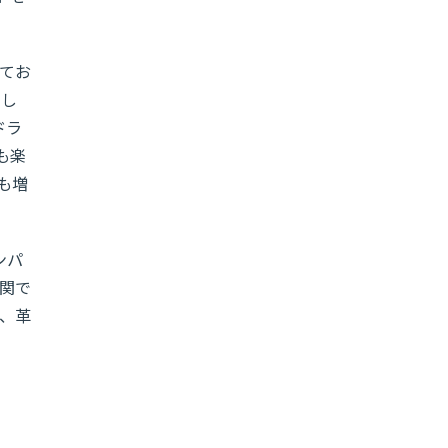
じてお
楽し
ドラ
験も楽
も増
ンパ
関で
、革