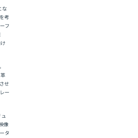
とな
を考
ーフ
ま
向け
た。
変革
させ
レー
リュ
映像
ータ