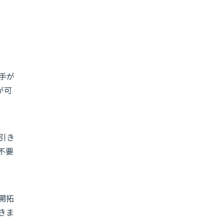
手が
が可
引き
不要
開拓
きま