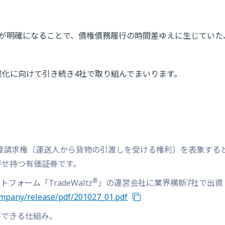
が明確になることで、債権債務履行の時間差ゆえに生じていた
業化に向けて引き続き4社で取り組んでまいります。
運送品引渡請求権（運送人から貨物の引渡しを受ける権利）を表象する
併せ持つ有価証券です。
®
フォーム「TradeWaltz
」の運営会社に業界横断7社で出資
ompany/release/pdf/201027_01.pdf
ができる仕組み。