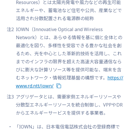
Resources）とは太陽光発電や風力などの再生可能
エネルギーや、蓄電池など住宅や公共、産業などで
活用され分散配置される電源群の総称
注2
IOWN（Innovative Optical and Wireless
Network）とは、あらゆる情報を基に個と全体との
最適化を図り、多様性を受容できる豊かな社会を創
るため、光を中心とした革新的技術を活用し、これ
までのインフラの限界を超えた高速大容量通信なら
びに膨大な計算リソース等を提供可能な、端末を含
むネットワーク・情報処理基盤の構想です。
https://
www.rd.ntt/iown/
注3
アグリゲータとは、需要家側エネルギーリソースや
分散型エネルギーリソースを統合制御し、VPPやDR
からエネルギーサービスを提供する事業者。
「IOWN」は、日本電信電話株式会社の登録商標で