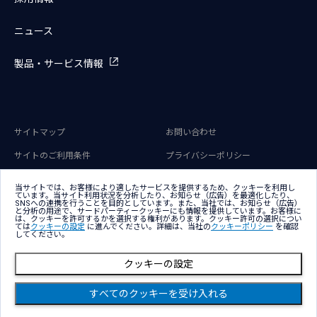
ニュース
製品・サービス情報
サイトマップ
お問い合わせ
サイトのご利用条件
プライバシーポリシー
アクセシビリティポリシー
クッキー（Cookie）ポリシー
当サイトでは、お客様により適したサービスを提供するため、クッキーを利用し
ています。当サイト利用状況を分析したり、お知らせ（広告）を最適化したり、
クッキー（Cookie）プリファレン
SNSへの連携を行うことを目的としています。また、当社では、お知らせ（広告）
ス
と分析の用途で、サードパーティークッキーにも情報を提供しています。お客様に
は、クッキーを許可するかを選択する権利があります。クッキー許可の選択につい
ては
クッキーの設定
に進んでください。詳細は、当社の
クッキーポリシー
を確認
してください。
クッキーの設定
すべてのクッキーを受け入れる
Copyright © NTT DATA Group Corporation