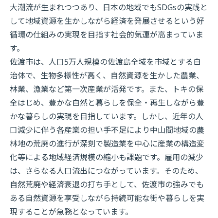
大潮流が生まれつつあり、日本の地域でもSDGsの実践と
して地域資源を生かしながら経済を発展させるという好
循環の仕組みの実現を目指す社会的気運が高まっていま
す。
佐渡市は、人口5万人規模の佐渡島全域を市域とする自
治体で、生物多様性が高く、自然資源を生かした農業、
林業、漁業など第一次産業が活発です。また、トキの保
全はじめ、豊かな自然と暮らしを保全・再生しながら豊
かな暮らしの実現を目指しています。しかし、近年の人
口減少に伴う各産業の担い手不足により中山間地域の農
林地の荒廃の進行が深刻で製造業を中心に産業の構造変
化等による地域経済規模の縮小も課題です。雇用の減少
は、さらなる人口流出につながっています。そのため、
自然荒廃や経済衰退の打ち手として、佐渡市の強みでも
ある自然資源を享受しながら持続可能な街や暮らしを実
現することが急務となっています。