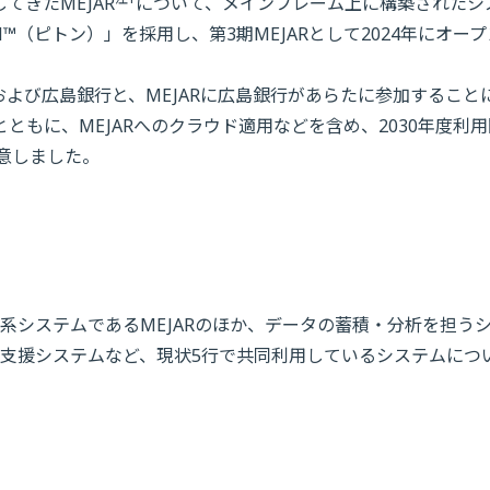
てきたMEJAR
について、メインフレーム上に構築されたシ
™（ピトン）」を採用し、第3期MEJARとして2024年にオー
行5行および広島銀行と、MEJARに広島銀行があらたに参加すること
ともに、MEJARへのクラウド適用などを含め、2030年度利
合意しました。
系システムであるMEJARのほか、データの蓄積・分析を担う
支援システムなど、現状5行で共同利用しているシステムにつ