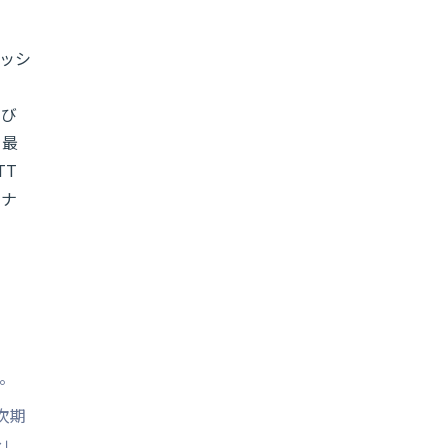
ッシ
よび
を最
TT
トナ
略。
次期
～」