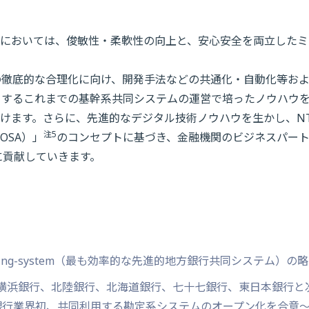
においては、俊敏性・柔軟性の向上と、安心安全を両立したミ
の徹底的な合理化に向け、開発手法などの共通化・自動化等お
とするこれまでの基幹系共同システムの運営で培ったノウハウ
けます。さらに、先進的なデジタル技術ノウハウを生かし、N
注5
（OSA）」
のコンセプトに基づき、金融機関のビジネスパー
に貢献していきます。
gional banking-system（最も効率的な先進的地方銀行共同システム）の
ス「横浜銀行、北陸銀行、北海道銀行、七十七銀行、東日本銀行と
銀行業界初、共同利用する勘定系システムのオープン化を合意