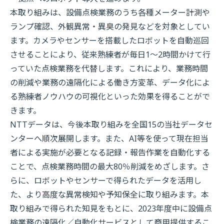
本取り組みは、設備点検業務のうち各種メーター計測や
ランプ確認、外観異常・異臭の発見などを対象としてい
ます。カメラやセンサーを搭載したロボットを自動巡回
させることにより、従来熟練者が毎日1～2時間かけて行
っていた点検業務を代替します。これにより、業務時間
の削減や業務の遠隔化による働き方変革、データ化によ
る熟練者ノウハウの可視化といった効果を得ることがで
きます。
NTTデータは、今後本取り組みを全国15の当社データセ
ンターへ順次展開します。また、AI等を使って現在担当
者による実施が必要となる記録・報告作業を自動化する
ことで、点検業務時間の最大80％削減をめざします。さ
らに、ロボットやセンサーで得られたデータを活用し
た、より高度な異常検知や予知保全に取り組みます。本
取り組みで得られた知見をもとに、2023年度中に設備点
検業務の遠隔化／自動化サービスとして商用提供するこ