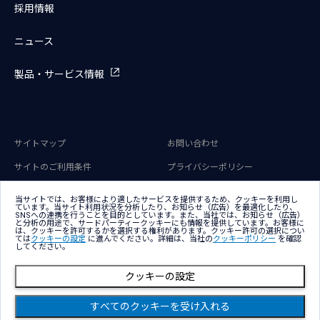
採用情報
ニュース
製品・サービス情報
サイトマップ
お問い合わせ
サイトのご利用条件
プライバシーポリシー
アクセシビリティポリシー
クッキー（Cookie）ポリシー
当サイトでは、お客様により適したサービスを提供するため、クッキーを利用し
ています。当サイト利用状況を分析したり、お知らせ（広告）を最適化したり、
クッキー（Cookie）プリファレン
SNSへの連携を行うことを目的としています。また、当社では、お知らせ（広告）
ス
と分析の用途で、サードパーティークッキーにも情報を提供しています。お客様に
は、クッキーを許可するかを選択する権利があります。クッキー許可の選択につい
ては
クッキーの設定
に進んでください。詳細は、当社の
クッキーポリシー
を確認
してください。
クッキーの設定
すべてのクッキーを受け入れる
Copyright © NTT DATA Group Corporation