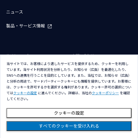
ニュース
製品・サービス情報
サイトマップ
お問い合わせ
当サイトでは、お客様により適したサービスを提供するため、クッキーを利用し
サイトのご利用条件
プライバシーポリシー
ています。当サイト利用状況を分析したり、お知らせ（広告）を最適化したり、
アクセシビリティポリシー
クッキー（Cookie）ポリシー
SNSへの連携を行うことを目的としています。また、当社では、お知らせ（広告）
と分析の用途で、サードパーティークッキーにも情報を提供しています。お客様に
クッキー（Cookie）プリファレン
は、クッキーを許可するかを選択する権利があります。クッキー許可の選択につい
ス
ては
クッキーの設定
に進んでください。詳細は、当社の
クッキーポリシー
を確認
してください。
クッキーの設定
すべてのクッキーを受け入れる
Copyright © NTT DATA Group Corporation