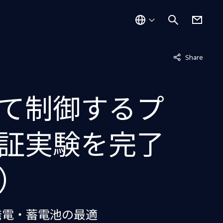
非表示中
Share
て制御するプ
証実験を完了
）
発電・蓄電池の最適