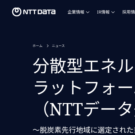
企業情報
IR情報
採用情
ホーム
ニュース
分散型エネル
ラットフォー
（NTTデー
～脱炭素先行地域に選定された