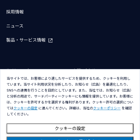
採用情報
ニュース
製品・サービス情報
サイトマップ
お問い合わせ
当サイトでは、お客様により適したサービスを提供するため、クッキーを利用し
サイトのご利用条件
プライバシーポリシー
ています。当サイト利用状況を分析したり、お知らせ（広告）を最適化したり、
アクセシビリティポリシー
クッキー（Cookie）ポリシー
SNSへの連携を行うことを目的としています。また、当社では、お知らせ（広告）
と分析の用途で、サードパーティークッキーにも情報を提供しています。お客様に
クッキー（Cookie）プリファレン
は、クッキーを許可するかを選択する権利があります。クッキー許可の選択につい
ス
ては
クッキーの設定
に進んでください。詳細は、当社の
クッキーポリシー
を確認
してください。
クッキーの設定