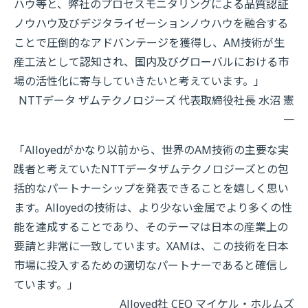
ハウ等と、弊社のプロセスモニタリングによる品質認証
ノウハウ及びデジタライゼーションノウハウを融合する
ことで圧倒的なアドバンテージを獲得し、AM技術が生
産工法として認知され、国内及びグローバルにおける市
場の活性化に寄与していきたいと考えています。」
NTTデータ ザムテクノロジーズ 代表取締役社長 水沼 憲
一
「Alloyedがかなり以前から、世界のAM技術の主要な実
践者と考えていたNTTデータザムテクノロジーズとの包
括的なパートナーシップを発表できることを嬉しく思い
ます。Alloyedの技術は、より少ない金属でより多くの性
能を達成することであり、そのテーマは日本の産業上の
要請と非常に一致しています。XAMは、この技術を日本
市場に投入するための適切なパートナーであると確信し
ています。」
Alloyed社 CEO マイケル・ホルムズ