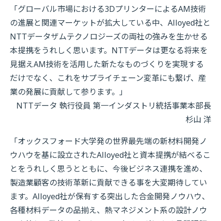
「グローバル市場における3DプリンターによるAM技術
の進展と関連マーケットが拡大している中、Alloyed社と
NTTデータザムテクノロジーズの両社の強みを生かせる
本提携をうれしく思います。NTTデータは更なる将来を
見据えAM技術を活用した新たなものづくりを実現する
だけでなく、これをサプライチェーン変革にも繋げ、産
業の発展に貢献して参ります。」
NTTデータ 執行役員 第一インダストリ統括事業本部長
杉山 洋
「オックスフォード大学発の世界最先端の新材料開発ノ
ウハウを基に設立されたAlloyed社と資本提携が結べるこ
とをうれしく思うとともに、今後ビジネス連携を進め、
製造業顧客の技術革新に貢献できる事を大変期待してい
ます。Alloyed社が保有する突出した合金開発ノウハウ、
各種材料データの品揃え、熱マネジメント系の設計ノウ