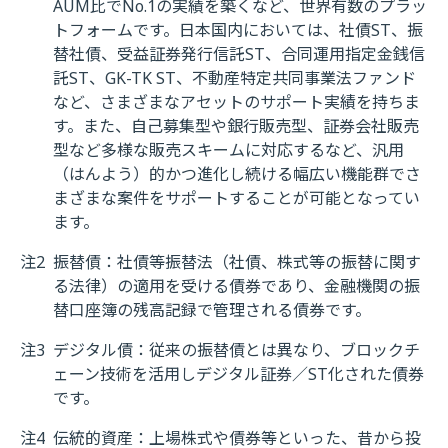
AUM比でNo.1の実績を築くなど、世界有数のプラッ
トフォームです。日本国内においては、社債ST、振
替社債、受益証券発行信託ST、合同運用指定金銭信
託ST、GK-TK ST、不動産特定共同事業法ファンド
など、さまざまなアセットのサポート実績を持ちま
す。また、自己募集型や銀行販売型、証券会社販売
型など多様な販売スキームに対応するなど、汎用
（はんよう）的かつ進化し続ける幅広い機能群でさ
まざまな案件をサポートすることが可能となってい
ます。
注2
振替債：社債等振替法（社債、株式等の振替に関す
る法律）の適用を受ける債券であり、金融機関の振
替口座簿の残高記録で管理される債券です。
注3
デジタル債：従来の振替債とは異なり、ブロックチ
ェーン技術を活用しデジタル証券／ST化された債券
です。
注4
伝統的資産：上場株式や債券等といった、昔から投