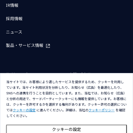
IR情報
採用情報
ニュース
製品・サービス情報
サイトマップ
お問い合わせ
当サイトでは、お客様により適したサービスを提供するため、クッキーを利用し
サイトのご利用条件
プライバシーポリシー
ています。当サイト利用状況を分析したり、お知らせ（広告）を最適化したり、
アクセシビリティポリシー
クッキー（Cookie）ポリシー
SNSへの連携を行うことを目的としています。また、当社では、お知らせ（広告）
と分析の用途で、サードパーティークッキーにも情報を提供しています。お客様に
クッキー（Cookie）プリファレン
は、クッキーを許可するかを選択する権利があります。クッキー許可の選択につい
ス
ては
クッキーの設定
に進んでください。詳細は、当社の
クッキーポリシー
を確認
してください。
クッキーの設定