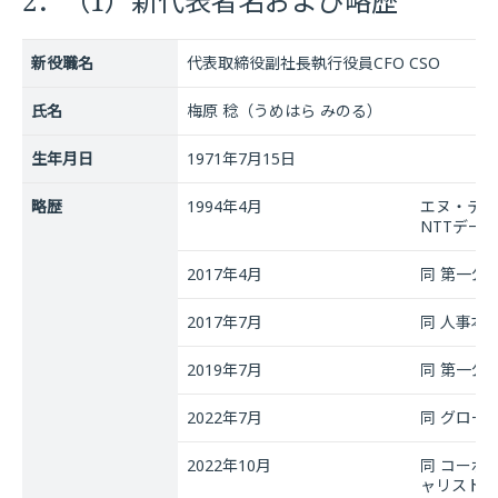
2．（1）新代表者名および略歴
新役職名
代表取締役副社長執行役員CFO CSO
氏名
梅原 稔（うめはら みのる）
生年月日
1971年7月15日
略歴
1994年4月
エヌ・ティ
NTTデー
2017年4月
同 第一公
2017年7月
同 人事本
2019年7月
同 第一公
2022年7月
同 グロー
2022年10月
同 コーポ
ャリスト