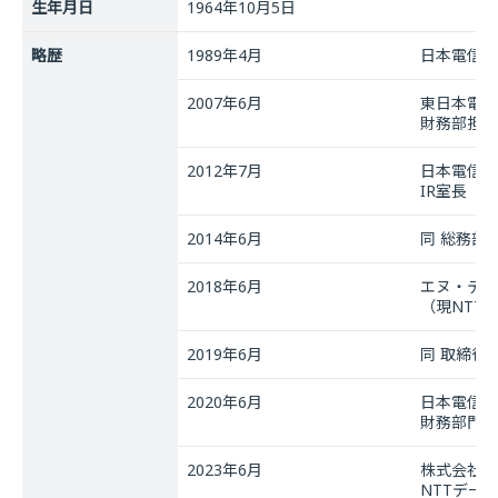
生年月日
1964年10月5日
略歴
1989年4月
日本電信電
2007年6月
東日本電信
財務部担当
2012年7月
日本電信電
IR室長
2014年6月
同 総務部
2018年6月
エヌ・ティ
（現NTT
2019年6月
同 取締役
2020年6月
日本電信電
財務部門長
2023年6月
株式会社エ
NTTデー