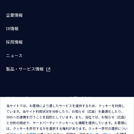
企業情報
IR情報
採用情報
ニュース
製品・サービス情報
サイトマップ
お問い合わせ
当サイトでは、お客様により適したサービスを提供するため、クッキーを利用し
サイトのご利用条件
プライバシーポリシー
ています。当サイト利用状況を分析したり、お知らせ（広告）を最適化したり、
アクセシビリティポリシー
クッキー（Cookie）ポリシー
SNSへの連携を行うことを目的としています。また、当社では、お知らせ（広告）
と分析の用途で、サードパーティークッキーにも情報を提供しています。お客様に
クッキー（Cookie）プリファレン
は、クッキーを許可するかを選択する権利があります。クッキー許可の選択につい
ス