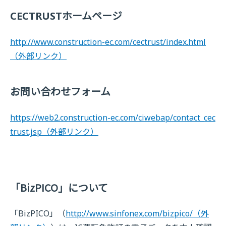
CECTRUSTホームページ
http://www.construction-ec.com/cectrust/index.html
（外部リンク）
お問い合わせフォーム
https://web2.construction-ec.com/ciwebap/contact_cec
trust.jsp
（外部リンク）
「BizPICO」について
「BizPICO」（
http://www.sinfonex.com/bizpico/
（外