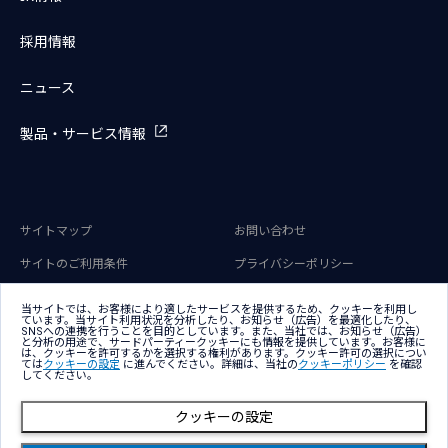
採用情報
ニュース
製品・サービス情報
サイトマップ
お問い合わせ
サイトのご利用条件
プライバシーポリシー
アクセシビリティポリシー
クッキー（Cookie）ポリシー
当サイトでは、お客様により適したサービスを提供するため、クッキーを利用し
ています。当サイト利用状況を分析したり、お知らせ（広告）を最適化したり、
クッキー（Cookie）プリファレン
SNSへの連携を行うことを目的としています。また、当社では、お知らせ（広告）
ス
と分析の用途で、サードパーティークッキーにも情報を提供しています。お客様に
は、クッキーを許可するかを選択する権利があります。クッキー許可の選択につい
ては
クッキーの設定
に進んでください。詳細は、当社の
クッキーポリシー
を確認
してください。
クッキーの設定