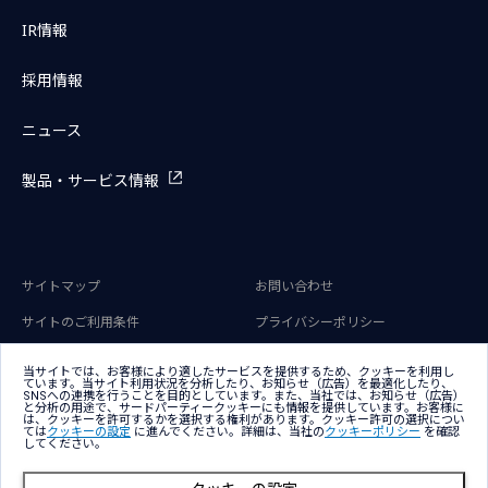
IR情報
採用情報
ニュース
製品・サービス情報
サイトマップ
お問い合わせ
サイトのご利用条件
プライバシーポリシー
アクセシビリティポリシー
クッキー（Cookie）ポリシー
当サイトでは、お客様により適したサービスを提供するため、クッキーを利用し
ています。当サイト利用状況を分析したり、お知らせ（広告）を最適化したり、
クッキー（Cookie）プリファレン
SNSへの連携を行うことを目的としています。また、当社では、お知らせ（広告）
ス
と分析の用途で、サードパーティークッキーにも情報を提供しています。お客様に
は、クッキーを許可するかを選択する権利があります。クッキー許可の選択につい
ては
クッキーの設定
に進んでください。詳細は、当社の
クッキーポリシー
を確認
してください。