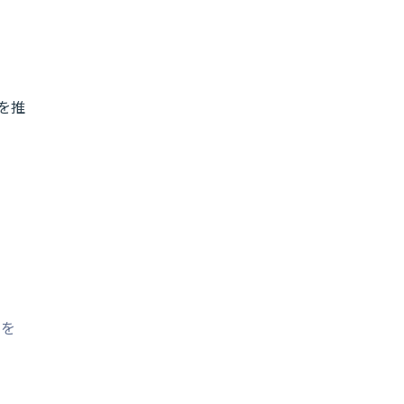
を推
」を