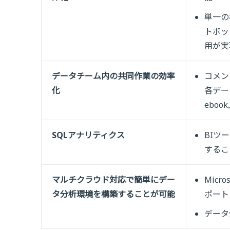
単一の
トボッ
用が実
データチーム内の共同作業の効率
コメン
化
各デー
eboo
SQLアナリティクス
BIツ
するこ
マルチクラウド対応で簡単にデー
Micros
タ分析環境を構築することが可能
ポート
データ