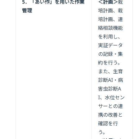
5．「あい作」を用いた作業
＜計画＞
栽
管理
培計画、栽
培計画、連
絡相談機能
を利用し、
実証データ
の記録・集
約を行う。
また、生育
診断AI・病
害虫診断A
I、水位セン
サーとの連
携の改善と
確認を行
う。