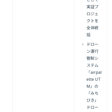
実証プ
ロジェ
クトを
全体統
括
ドロー
ン運行
管制シ
ステム
「airpal
ette UT
M」の
「みち
びき」
ドロー