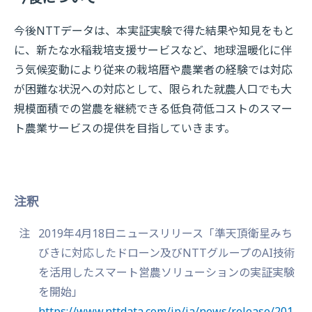
今後NTTデータは、本実証実験で得た結果や知見をもと
に、新たな水稲栽培支援サービスなど、地球温暖化に伴
う気候変動により従来の栽培暦や農業者の経験では対応
が困難な状況への対応として、限られた就農人口でも大
規模面積での営農を継続できる低負荷低コストのスマー
ト農業サービスの提供を目指していきます。
注釈
注
2019年4月18日ニュースリリース「準天頂衛星みち
びきに対応したドローン及びNTTグループのAI技術
を活用したスマート営農ソリューションの実証実験
を開始」
https://www.nttdata.com/jp/ja/news/release/201