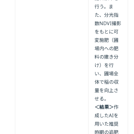
行う。ま
た、分光指
数NDVI撮影
をもとに可
変施肥（圃
場内への肥
料の撒き分
け）を行
い、圃場全
体で稲の収
量を向上さ
せる。
＜結果＞
作
成したAIを
用いた推奨
時期の追肥