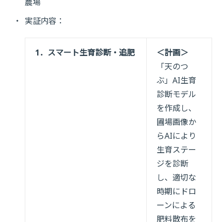
農場
実証内容：
1．スマート生育診断・追肥
＜計画＞
「天のつ
ぶ」AI生育
診断モデル
を作成し、
圃場画像か
らAIにより
生育ステー
ジを診断
し、適切な
時期にドロ
ーンによる
肥料散布を