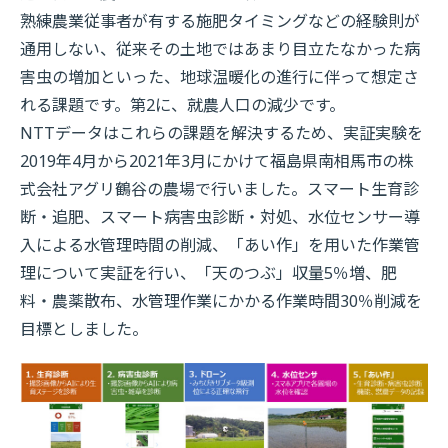
熟練農業従事者が有する施肥タイミングなどの経験則が
通用しない、従来その土地ではあまり目立たなかった病
害虫の増加といった、地球温暖化の進行に伴って想定さ
れる課題です。第2に、就農人口の減少です。
NTTデータはこれらの課題を解決するため、実証実験を
2019年4月から2021年3月にかけて福島県南相馬市の株
式会社アグリ鶴谷の農場で行いました。スマート生育診
断・追肥、スマート病害虫診断・対処、水位センサー導
入による水管理時間の削減、「あい作」を用いた作業管
理について実証を行い、「天のつぶ」収量5％増、肥
料・農薬散布、水管理作業にかかる作業時間30％削減を
目標としました。