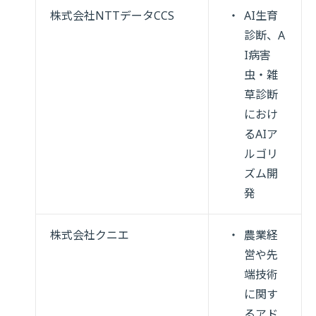
株式会社NTTデータCCS
AI生育
診断、A
I病害
虫・雑
草診断
におけ
るAIア
ルゴリ
ズム開
発
株式会社クニエ
農業経
営や先
端技術
に関す
るアド