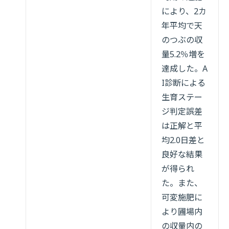
により、2カ
年平均で天
のつぶの収
量5.2％増を
達成した。A
I診断による
生育ステー
ジ判定誤差
は正解と平
均2.0日差と
良好な結果
が得られ
た。また、
可変施肥に
より圃場内
の収量内の