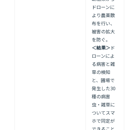
ドローンに
より農薬散
布を行い、
被害の拡大
を防ぐ。
＜結果＞
ド
ローンによ
る病害と雑
草の検知
と、圃場で
発生した30
種の病害
虫・雑草に
ついてスマ
ホで同定が
できること