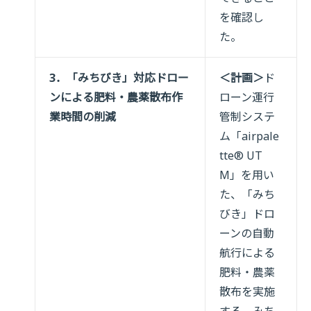
を確認し
た。
3．「みちびき」対応ドロー
＜計画＞
ド
ンによる肥料・農薬散布作
ローン運行
業時間の削減
管制システ
ム「airpale
tte® UT
M」を用い
た、「みち
びき」ドロ
ーンの自動
航行による
肥料・農薬
散布を実施
する。みち