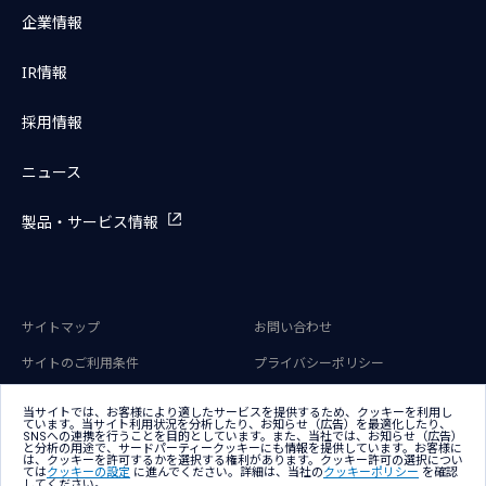
企業情報
IR情報
採用情報
ニュース
製品・サービス情報
サイトマップ
お問い合わせ
サイトのご利用条件
プライバシーポリシー
アクセシビリティポリシー
クッキー（Cookie）ポリシー
当サイトでは、お客様により適したサービスを提供するため、クッキーを利用し
ています。当サイト利用状況を分析したり、お知らせ（広告）を最適化したり、
クッキー（Cookie）プリファレン
SNSへの連携を行うことを目的としています。また、当社では、お知らせ（広告）
ス
と分析の用途で、サードパーティークッキーにも情報を提供しています。お客様に
は、クッキーを許可するかを選択する権利があります。クッキー許可の選択につい
ては
クッキーの設定
に進んでください。詳細は、当社の
クッキーポリシー
を確認
してください。