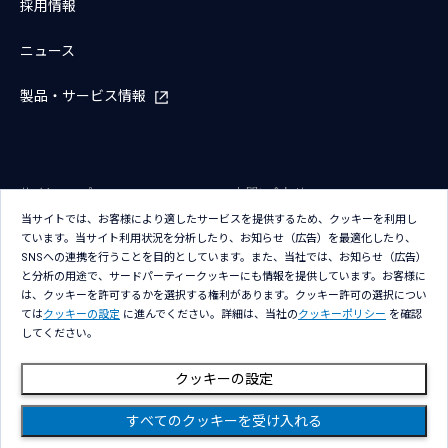
採用情報
ニュース
製品・サービス情報
サイトマップ
お問い合わせ
当サイトでは、お客様により適したサービスを提供するため、クッキーを利用し
サイトのご利用条件
プライバシーポリシー
ています。当サイト利用状況を分析したり、お知らせ（広告）を最適化したり、
アクセシビリティポリシー
クッキー（Cookie）ポリシー
SNSへの連携を行うことを目的としています。また、当社では、お知らせ（広告）
と分析の用途で、サードパーティークッキーにも情報を提供しています。お客様に
クッキー（Cookie）プリファレン
は、クッキーを許可するかを選択する権利があります。クッキー許可の選択につい
ス
ては
クッキーの設定
に進んでください。詳細は、当社の
クッキーポリシー
を確認
してください。
クッキーの設定
すべてのクッキーを受け入れる
Copyright © NTT DATA Group Corporation