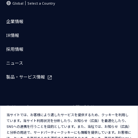
Global
Select a Country
企業情報
IR情報
採用情報
ニュース
製品・サービス情報
サイトマップ
お問い合わせ
当サイトでは、お客様により適したサービスを提供するため、クッキーを利用し
サイトのご利用条件
プライバシーポリシー
ています。当サイト利用状況を分析したり、お知らせ（広告）を最適化したり、
アクセシビリティポリシー
クッキー（Cookie）ポリシー
SNSへの連携を行うことを目的としています。また、当社では、お知らせ（広告）
と分析の用途で、サードパーティークッキーにも情報を提供しています。お客様に
クッキー（Cookie）プリファレン