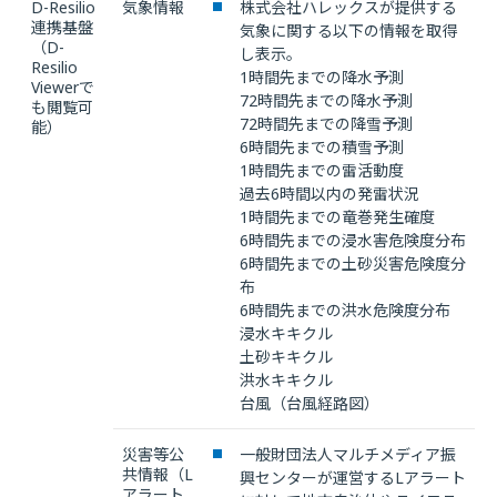
D-Resilio
気象情報
株式会社ハレックスが提供する
連携基盤
気象に関する以下の情報を取得
（D-
し表示。
Resilio
1時間先までの降水予測
Viewerで
72時間先までの降水予測
も閲覧可
72時間先までの降雪予測
能）
6時間先までの積雪予測
1時間先までの雷活動度
過去6時間以内の発雷状況
1時間先までの竜巻発生確度
6時間先までの浸水害危険度分布
6時間先までの土砂災害危険度分
布
6時間先までの洪水危険度分布
浸水キキクル
土砂キキクル
洪水キキクル
台風（台風経路図）
災害等公
一般財団法人マルチメディア振
共情報（L
興センターが運営するLアラート
アラート