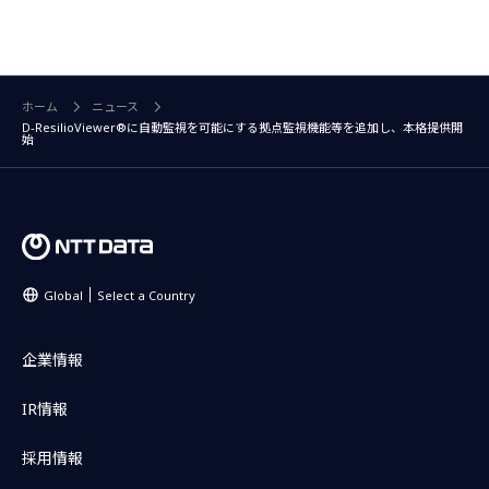
ホーム
ニュース
D-ResilioViewer®に自動監視を可能にする拠点監視機能等を追加し、本格提供開
始
Global
Select a Country
企業情報
IR情報
採用情報