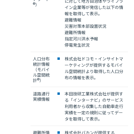
に対して地方自治体やライフラ
®
）
イン企業等が発信した以下の情
報を取得して表示。
避難情報
災害対策本部設置状況
避難所情報
指定河川洪水予報
停電発生状況
人口分布
株式会社ドコモ・インサイトマ
統計情報
ーケティングが提供するモバイ
（モバイ
ル空間統計より取得した人口分
ル空間統
布の情報を表示。
®
計
）
道路通行
本田技研工業株式会社が提供す
実績情報
る「インターナビ」のサービス
利用者から収集した自動車走行
実績を一定の規則に従ってデー
タを取得して表示。
避難所情
株式会社バカンが提供する