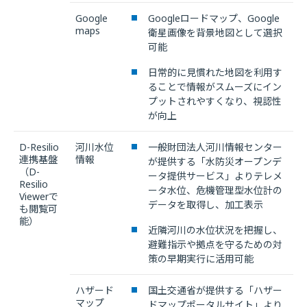
Google
Googleロードマップ、Google
maps
衛星画像を背景地図として選択
可能
日常的に見慣れた地図を利用す
ることで情報がスムーズにイン
プットされやすくなり、視認性
が向上
D-Resilio
河川水位
一般財団法人河川情報センター
連携基盤
情報
が提供する「水防災オープンデ
（D-
ータ提供サービス」よりテレメ
Resilio
ータ水位、危機管理型水位計の
Viewerで
データを取得し、加工表示
も閲覧可
能）
近隣河川の水位状況を把握し、
避難指示や拠点を守るための対
策の早期実行に活用可能
ハザード
国土交通省が提供する「ハザー
マップ
ドマップポータルサイト」より