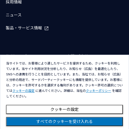
採用情報
ニュース
製品・サービス情報
サイトマップ
お問い合わせ
当サイトでは、お客様により適したサービスを提供するため、クッキーを利用し
サイトのご利用条件
プライバシーポリシー
ています。当サイト利用状況を分析したり、お知らせ（広告）を最適化したり、
アクセシビリティポリシー
クッキー（Cookie）ポリシー
SNSへの連携を行うことを目的としています。また、当社では、お知らせ（広告）
と分析の用途で、サードパーティークッキーにも情報を提供しています。お客様に
クッキー（Cookie）プリファレン
は、クッキーを許可するかを選択する権利があります。クッキー許可の選択につい
ス
ては
クッキーの設定
に進んでください。詳細は、当社の
クッキーポリシー
を確認
してください。
クッキーの設定
すべてのクッキーを受け入れる
Copyright © NTT DATA Group Corporation