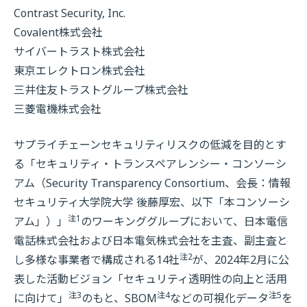
Contrast Security, Inc.
Covalent株式会社
サイバートラスト株式会社
東京エレクトロン株式会社
三井住友トラストグループ株式会社
三菱電機株式会社
サプライチェーンセキュリティリスクの低減を目的とす
る「セキュリティ・トランスペアレンシー・コンソーシ
アム（Security Transparency Consortium、会長：情報
セキュリティ大学院大学 後藤厚宏、以下「本コンソーシ
注1
アム」）」
のワーキンググループにおいて、日本電信
電話株式会社および日本電気株式会社を主査、副主査と
注2
し多様な事業者で構成される14社
が、2024年2月に公
表した活動ビジョン「セキュリティ透明性の向上と活用
注3
注4
注5
に向けて」
のもと、SBOM
などの可視化データ
を