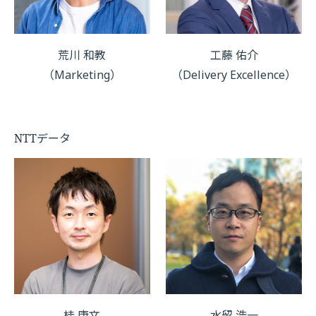
荒川 和教
工藤 佑介
（Marketing）
（Delivery Excellence）
NTTデータ
桂 康文
水留 浩一