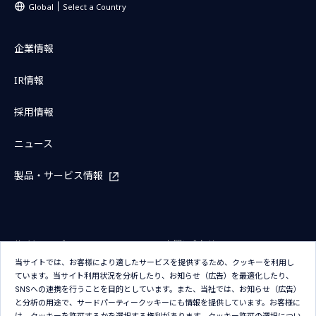
Global
Select a Country
企業情報
IR情報
採用情報
ニュース
製品・サービス情報
サイトマップ
お問い合わせ
当サイトでは、お客様により適したサービスを提供するため、クッキーを利用し
サイトのご利用条件
プライバシーポリシー
ています。当サイト利用状況を分析したり、お知らせ（広告）を最適化したり、
アクセシビリティポリシー
クッキー（Cookie）ポリシー
SNSへの連携を行うことを目的としています。また、当社では、お知らせ（広告）
と分析の用途で、サードパーティークッキーにも情報を提供しています。お客様に
クッキー（Cookie）プリファレン