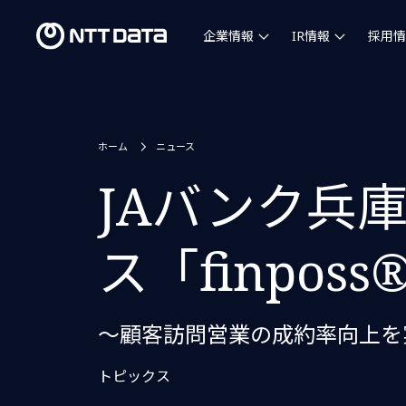
企業情報
IR情報
採用情
ホーム
ニュース
JAバンク兵
ス「finpos
～顧客訪問営業の成約率向上を
トピックス