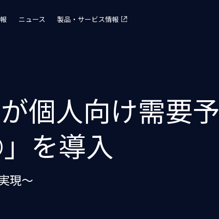
報
ニュース
製品・サービス情報
庫が個人向け需要予
s®」を導入
実現～