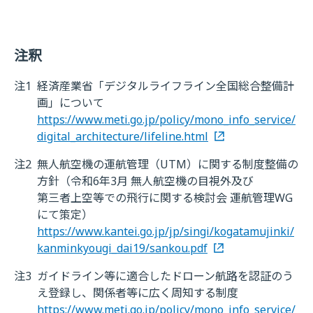
注釈
注1
経済産業省「デジタルライフライン全国総合整備計
画」について
https://www.meti.go.jp/policy/mono_info_service/
digital_architecture/lifeline.html
注2
無人航空機の運航管理（UTM）に関する制度整備の
方針（令和6年3月 無人航空機の目視外及び
第三者上空等での飛行に関する検討会 運航管理WG
にて策定）
https://www.kantei.go.jp/jp/singi/kogatamujinki/
kanminkyougi_dai19/sankou.pdf
注3
ガイドライン等に適合したドローン航路を認証のう
え登録し、関係者等に広く周知する制度
https://www.meti.go.jp/policy/mono_info_service/