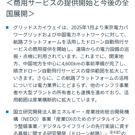
＜商用サービスの提供開始と今後の全
国展開＞
グリッドスカイウェイは、2025年1月より東京電力パ
ワーグリッドおよび中国電力ネットワークに対して、
航路プラットフォームを活用したドローン自動飛行サ
ービスの商用提供を開始し、遠隔からの電力設備の巡
視・点検に利用されています。これまでに、関東地
方、中国地方を中心に4,600kmの事前準備が完了し、
順次ドローン自動飛行サービスの提供範囲を拡大して
いきます。さらに、この航路プラットフォームの活用
については電力業界にとどまらず、他のインフラ事業
者や大型プラントの所有者とも連携を進めており、活
用範囲は産業横断的に拡大しています。
国立研究開発法人新エネルギー・産業技術総合開発機
構（NEDO）事業「産業DXのためのデジタルインフ
ラ整備事業／デジタルライフラインの先行実装に資す
注4
注5
る基盤に関する研究開発（ドローン航路）」
の