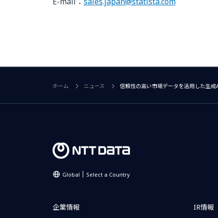
E-mail：
sales.japan@statista.com
ホーム
ニュース
信頼性の高い市場データを活用した生成A
Global
Select a Country
企業情報
IR情報