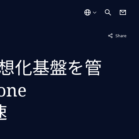
非表示中
Share
想化基盤を管
ne
速